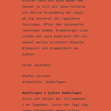
Krister Kern och Nina Haber har
tackat ja till att läsa rollerna
och Emilie Strandberg har tagit
på sig ansvaret att regissera
läsningen. Efter den iscensatta
läsningen kommer dramaturgen Lisa
Lindén att vara moderator för ett
samtal mellan kritikern Mikaela
Blomqvist och dramatikern om
pjäsen.
Varmt välkomna!
Stefan Larsson
dramatiker, Sambolagen
Handlingen i pjäsen Sambolagen
Jorun och Valter bor tillsammans
i en lägenhet. Jorun har lagt sig
under köksbordet medan Valter