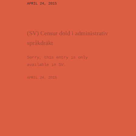
APRIL 24, 2015
(SV) Censur dold i administrativ
språkdräkt
Sorry, this entry is only
available in SV.
APRIL 24, 2015
(SV) Seminarieserie med ABF
Göteborg och Folkteatern
Sorry, this entry is only