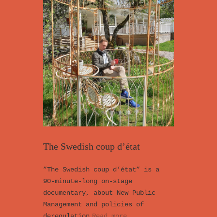
The Swedish coup d’état
”The Swedish coup d’état” is a
90-minute-long on-stage
documentary, about New Public
Management and policies of
deregulation
Read more